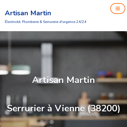
Artisan Martin
Aller
au
Électricité, Plomberie & Serrurerie d'urgence 24/24
contenu
Artisan Martin
Serrurier à Vienne (38200)