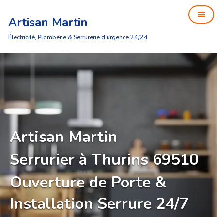
Artisan Martin
Aller
au
Électricité, Plomberie & Serrurerie d'urgence 24/24
contenu
Artisan Martin
Serrurier à Thurins 69510
Ouverture de Porte &
Installation Serrure 24/7