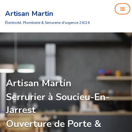
Artisan Martin
Aller
au
Électricité, Plomberie & Serrurerie d'urgence 24/24
contenu
Artisan Martin
Serrurier à Soucieu-En-
Jarrest
Ouverture de Porte &