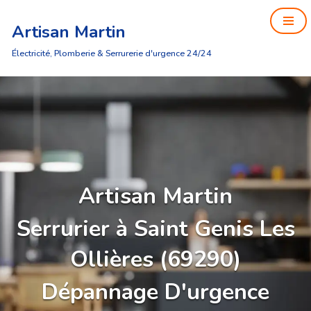
Artisan Martin
Aller
au
Électricité, Plomberie & Serrurerie d'urgence 24/24
contenu
Artisan Martin
Serrurier à Saint Genis Les
Ollières (69290)
Dépannage D'urgence