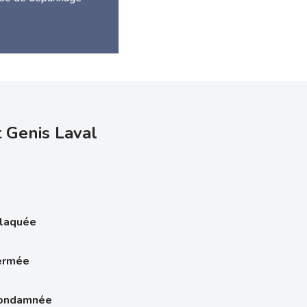
t Genis Laval
claquée
fermée
condamnée