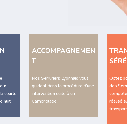
ON
ACCOMPAGNEMEN
TRAN
T
SÉRÉ
se
Nos Serruriers Lyonnais vous
Optez po
our
guident dans la procédure d’une
des Serru
de courts
intervention suite à un
compéten
e nuit
Cambriolage.
réalisé su
transpare