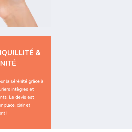
QUILLITÉ &
NITÉ
ur la sérénité grâce à
riers intègres et
ts. Le devis est
r place, clair et
nt !