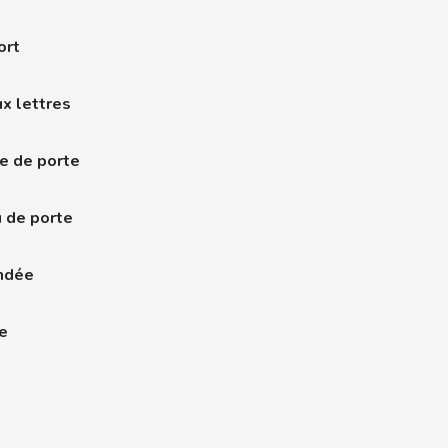
ort
x lettres
e de porte
 de porte
indée
re