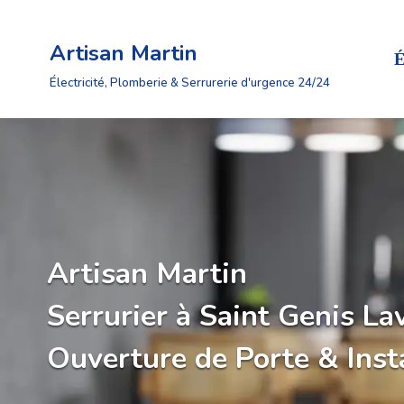
Artisan Martin
Aller
É
au
Électricité, Plomberie & Serrurerie d'urgence 24/24
contenu
Artisan Martin
Serrurier à Saint Genis La
Ouverture de Porte & Inst