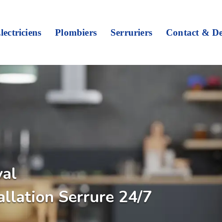
lectriciens
Plombiers
Serruriers
Contact & De
val
allation Serrure 24/7