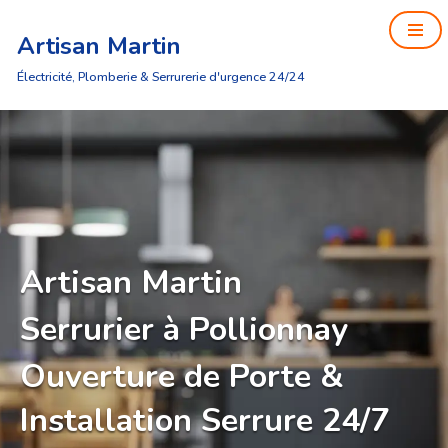
Artisan Martin
Aller
au
Électricité, Plomberie & Serrurerie d'urgence 24/24
contenu
Artisan Martin
Serrurier à Pollionnay
Ouverture de Porte &
Installation Serrure 24/7