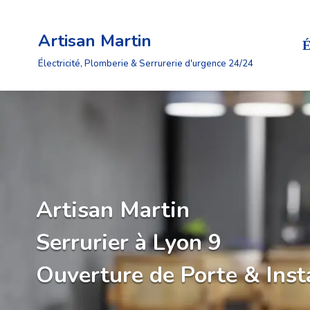
Artisan Martin
Aller
É
au
Électricité, Plomberie & Serrurerie d'urgence 24/24
contenu
Artisan Martin
Serrurier à Lyon 9
Ouverture de Porte & Inst