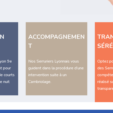
ON
ACCOMPAGNEMEN
TRAN
T
SÉRÉ
Lyon 9e
Nos Serruriers Lyonnais vous
Optez po
t pour
guident dans la procédure d’une
des Serru
de courts
intervention suite à un
compéten
e nuit
Cambriolage.
réalisé su
transpare