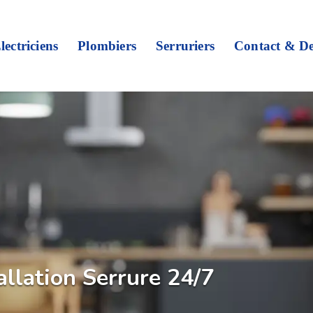
lectriciens
Plombiers
Serruriers
Contact & De
allation Serrure 24/7