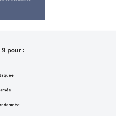
 9 pour :
claquée
fermée
condamnée