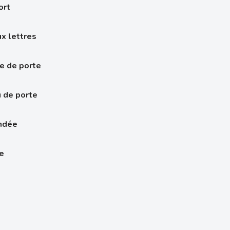
ort
x lettres
e de porte
 de porte
indée
re