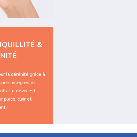
QUILLITÉ &
NITÉ
ur la sérénité grâce à
riers intègres et
ts. Le devis est
r place, clair et
nt !