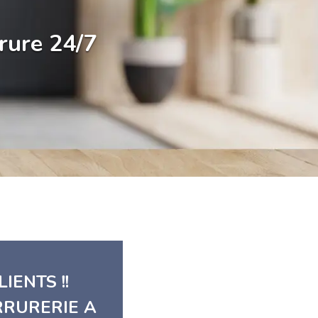
rure 24/7
IENTS !!
RRURERIE A