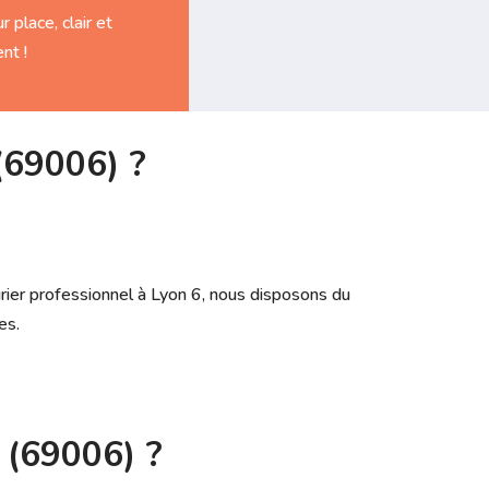
r place, clair et
nt !
(69006) ?
urier professionnel à Lyon 6, nous disposons du
es.
 (69006) ?