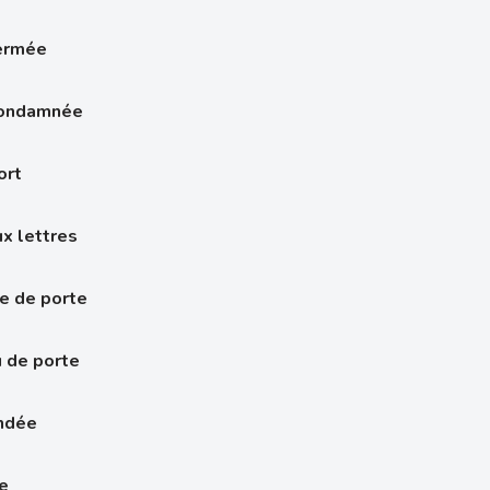
fermée
condamnée
ort
x lettres
e de porte
 de porte
indée
re