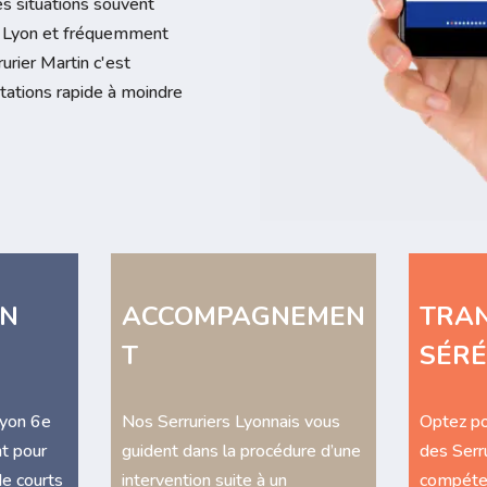
des situations souvent
 à Lyon et fréquemment
rurier Martin c'est
stations rapide à moindre
ON
ACCOMPAGNEMEN
TRAN
T
SÉRÉ
Lyon 6e
Nos Serruriers Lyonnais vous
Optez po
t pour
guident dans la procédure d’une
des Serru
de courts
intervention suite à un
compéten