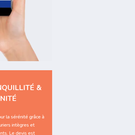
QUILLITÉ &
NITÉ
ur la sérénité grâce à
riers intègres et
ts. Le devis est