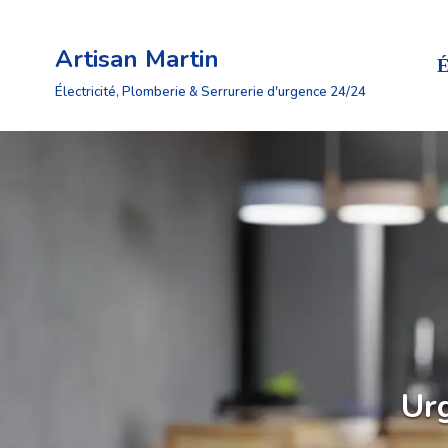
Artisan Martin
Aller
É
au
Électricité, Plomberie & Serrurerie d'urgence 24/24
contenu
Urg