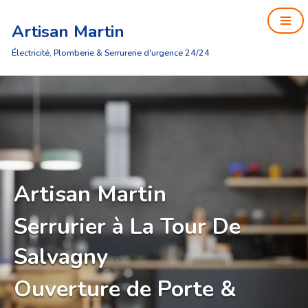
Artisan Martin
Aller
au
Électricité, Plomberie & Serrurerie d'urgence 24/24
contenu
Artisan Martin
Serrurier à La Tour De
Salvagny
Ouverture de Porte &