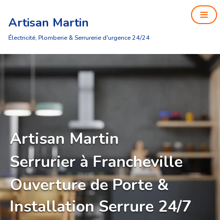
Artisan Martin
Aller
au
Électricité, Plomberie & Serrurerie d'urgence 24/24
contenu
Artisan Martin
Serrurier à Francheville
Ouverture de Porte &
Installation Serrure 24/7