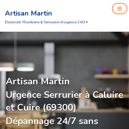
Artisan Martin
Aller
au
Électricité, Plomberie & Serrurerie d'urgence 24/24
contenu
Artisan Martin
Urgence Serrurier à Caluire
et Cuire (69300)
Dépannage 24/7 sans