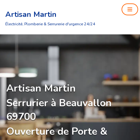
Artisan Martin
Aller
au
Électricité, Plomberie & Serrurerie d'urgence 24/24
contenu
Artisan Martin
Serrurier à Beauvallon
69700
Ouverture de Porte &