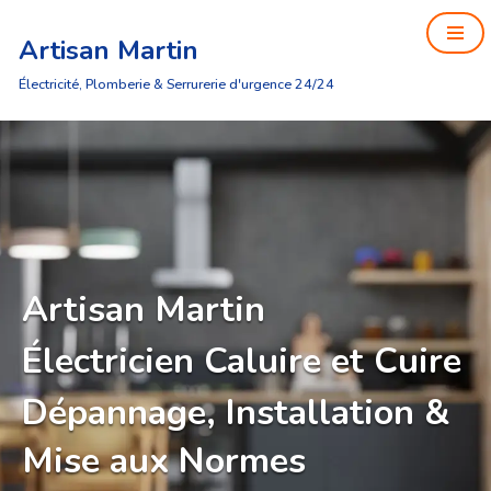
Artisan Martin
Aller
au
Électricité, Plomberie & Serrurerie d'urgence 24/24
contenu
Artisan Martin
Électricien Caluire et Cuire
Dépannage, Installation &
Mise aux Normes