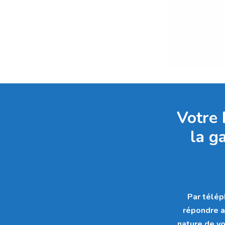
Votre 
la g
Par télép
répondre a
nature de vo