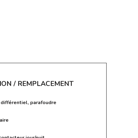
ION / REMPLACEMENT
 différentiel, parafoudre
aire
ontacteur jour/nuit