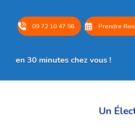
09 72 10 47 56
Prendre Ren
en 30 minutes chez vous !
Un Élect