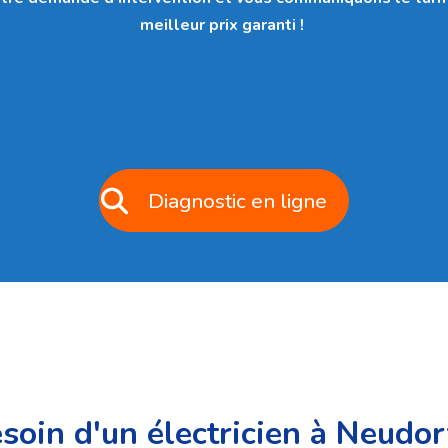
meilleur prix garanti !
Diagnostic en ligne
soin d'un électricien à Neudor