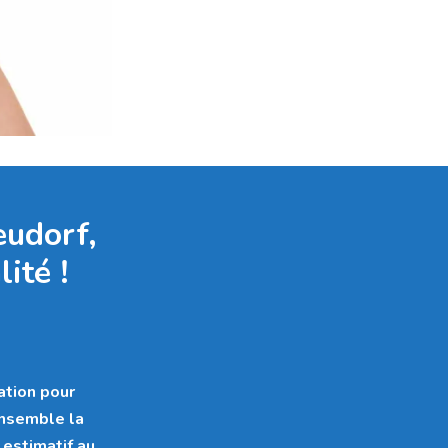
eudorf,
ité !
ation pour
ensemble la
 estimatif au