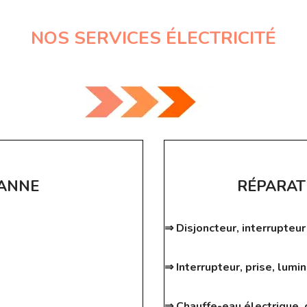
NOS SERVICES ÉLECTRICITÉ
PANNE
RÉPARAT
⇒ Disjoncteur, interrupteur
⇒ Interrupteur, prise, lumin
⇒ Chauffe-eau électrique, c